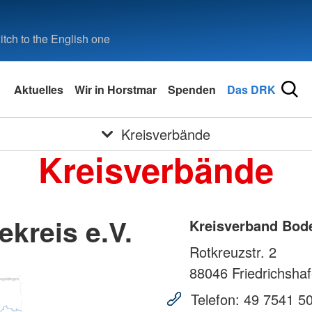
tch to the English one
Aktuelles
Wir in Horstmar
Spenden
Das DRK
Kreisverbände
Kreisverbände
kreis e.V.
Kreisverband Bode
Rotkreuzstr. 2
88046
Friedrichsha
Telefon:
49 7541 5