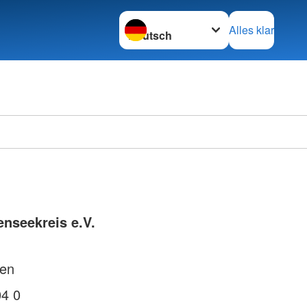
Sprache wechseln zu
Alles klar
Ortsve
Horstm
nseekreis e.V.
fen
04 0