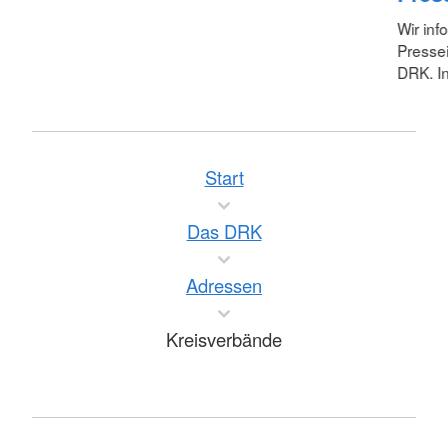
Wir inf
Pressei
DRK. In
Start
Das DRK
Adressen
Kreisverbände