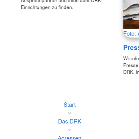
Ansprechpartner und Infos über DRK-
Einrichtungen zu finden.
Foto: 
Pres
Wir inf
Pressei
DRK. In
Start
Das DRK
Adressen