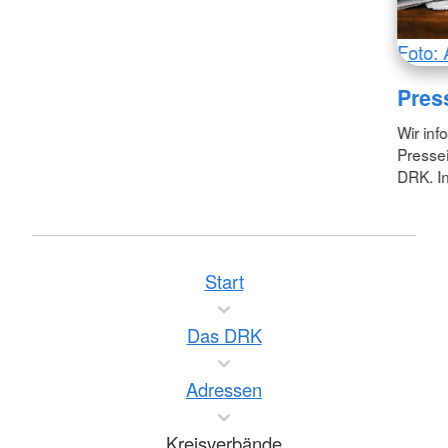
Foto: 
Pres
Wir inf
Pressei
DRK. In
Start
Das DRK
Adressen
Kreisverbände