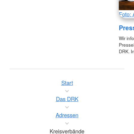
Foto: 
Pres
Wir inf
Pressei
DRK. In
Start
Das DRK
Adressen
Kreisverbände