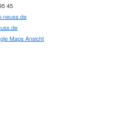
95 45
k-neuss.de
euss.de
ogle Maps Ansicht