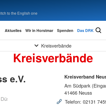
tch to the English one
Aktuelles
Wir in Horstmar
Spenden
Das DRK
Kreisverbände
Kreisverbände
s e.V.
Kreisverband Neus
Am Südpark (Eingan
41466
Neuss
Telefon:
02131 745