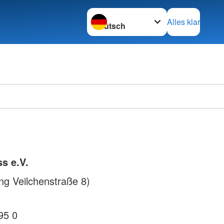
Sprache wechseln zu
Alles klar
Ortsve
Horstm
s e.V.
g Veilchenstraße 8)
95 0