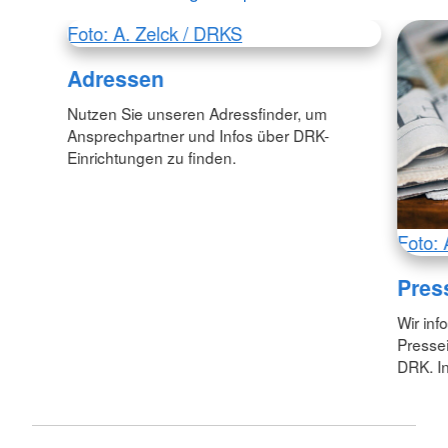
Foto: A. Zelck / DRKS
Adressen
Nutzen Sie unseren Adressfinder, um
Ansprechpartner und Infos über DRK-
Einrichtungen zu finden.
Foto: 
Pres
Wir inf
Pressei
DRK. In