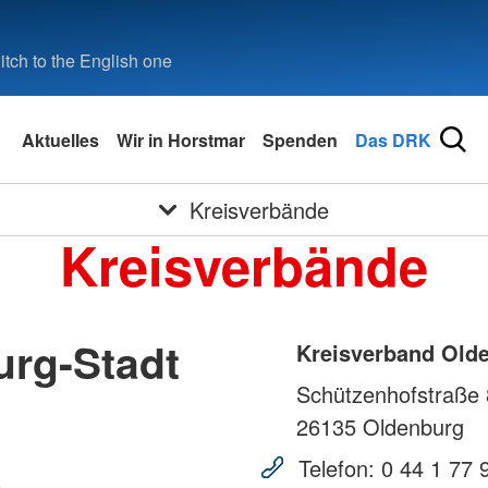
tch to the English one
Aktuelles
Wir in Horstmar
Spenden
Das DRK
Kreisverbände
Kreisverbände
urg-Stadt
Kreisverband Olde
Schützenhofstraße 
26135
Oldenburg
Telefon:
0 44 1 77 