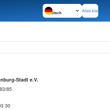
Sprache wechseln zu
Alles klar
Ortsve
Horstm
nburg-Stadt e.V.
83/85
93 30