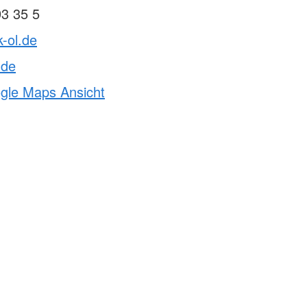
93 35 5
k-ol.de
.de
ogle Maps Ansicht