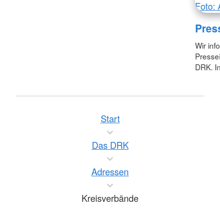
Foto: 
Pres
Wir inf
Pressei
DRK. In
Start
Das DRK
Adressen
Kreisverbände