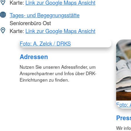
Karte:
Link zur Google Maps Ansicht
Tages- und Begegnungsstätte
Seniorenbüro Ost
Karte:
Link zur Google Maps Ansicht
Foto: A. Zelck / DRKS
Adressen
Nutzen Sie unseren Adressfinder, um
Ansprechpartner und Infos über DRK-
Einrichtungen zu finden.
Foto: 
Pres
Wir inf