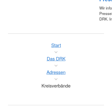
Wir inf
Pressei
DRK. In
Start
Das DRK
Adressen
Kreisverbände