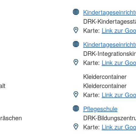
Kindertageseinrich
DRK-Kindertagesstä
Karte:
Link zur Go
Kindertageseinrich
DRK-Integrationski
Karte:
Link zur Go
Kleidercontainer
lt
Kleidercontainer
Karte:
Link zur Go
Pflegeschule
ßräschen
DRK-Bildungszentru
Karte:
Link zur Go