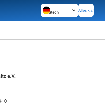
Sprache wechseln zu
Alles klar
Ortsve
Horstm
tz e.V.
410