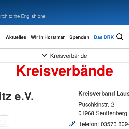
tch to the English one
Aktuelles
Wir in Horstmar
Spenden
Das DRK
Kreisverbände
Kreisverbände
tz e.V.
Kreisverband Lausi
Puschkinstr. 2
01968
Senftenberg
Telefon:
03573 809