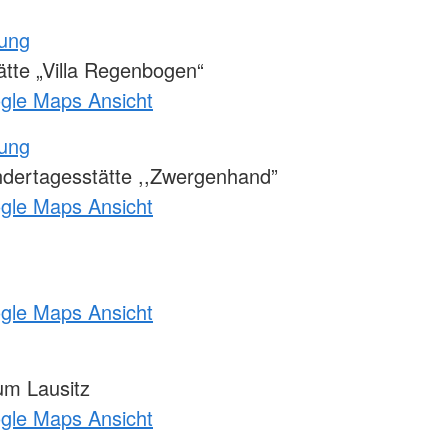
tung
tte „Villa Regenbogen“
ogle Maps Ansicht
tung
ndertagesstätte ,,Zwergenhand”
ogle Maps Ansicht
ogle Maps Ansicht
m Lausitz
ogle Maps Ansicht