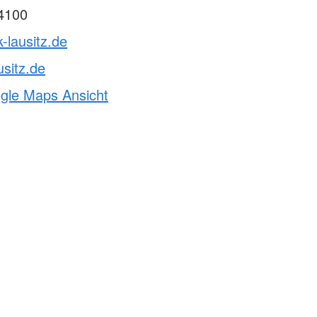
4100
-lausitz.de
usitz.de
ogle Maps Ansicht