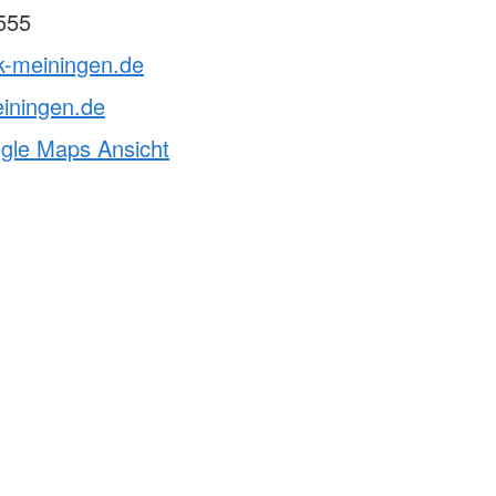
555
k-meiningen.de
iningen.de
ogle Maps Ansicht