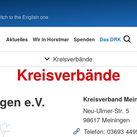
tch to the English one
Aktuelles
Wir in Horstmar
Spenden
Das DRK
Kreisverbände
Kreisverbände
gen e.V.
Kreisverband Mein
Neu-Ulmer-Str. 5
98617
Meiningen
Telefon:
03693 449