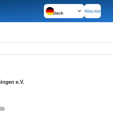
Sprache wechseln zu
Alles klar
Ortsve
Horstm
ingen e.V.
50