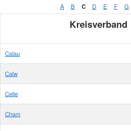
A
B
C
D
E
F
G
Kreisverband
Calau
Calw
Celle
Cham