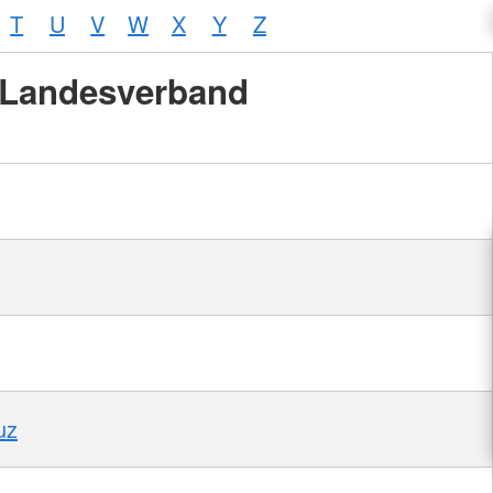
T
U
V
W
X
Y
Z
Landesverband
uz