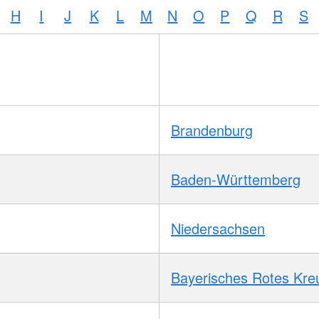
H
I
J
K
L
M
N
O
P
Q
R
S
Brandenburg
Baden-Württemberg
Niedersachsen
Bayerisches Rotes Kre