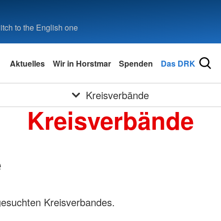
tch to the English one
Aktuelles
Wir in Horstmar
Spenden
Das DRK
Kreisverbände
Kreisverbände
e
gesuchten Kreisverbandes.