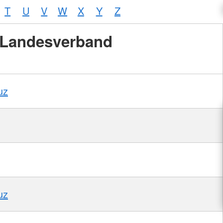
T
U
V
W
X
Y
Z
Landesverband
uz
uz