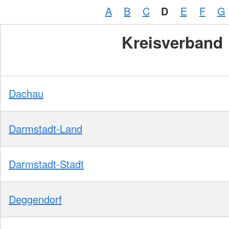
A
B
C
D
E
F
G
Kreisverband
Dachau
Darmstadt-Land
Darmstadt-Stadt
Deggendorf