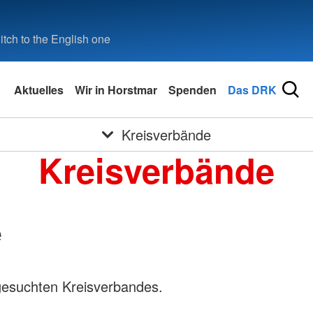
tch to the English one
Aktuelles
Wir in Horstmar
Spenden
Das DRK
Kreisverbände
Kreisverbände
e
gesuchten Kreisverbandes.