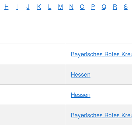
H
I
J
K
L
M
N
O
P
Q
R
S
Bayerisches Rotes Kre
Hessen
Hessen
Bayerisches Rotes Kre