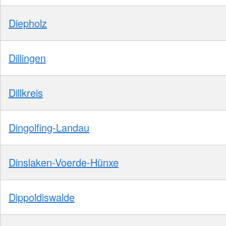
Diepholz
Dillingen
Dillkreis
Dingolfing-Landau
Dinslaken-Voerde-Hünxe
Dippoldiswalde