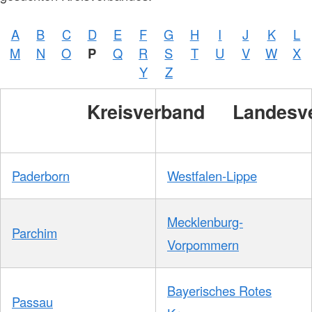
A
B
C
D
E
F
G
H
I
J
K
L
M
N
O
P
Q
R
S
T
U
V
W
X
Y
Z
Kreisverband
Landesv
Paderborn
Westfalen-Lippe
Mecklenburg-
Parchim
Vorpommern
Bayerisches Rotes
Passau