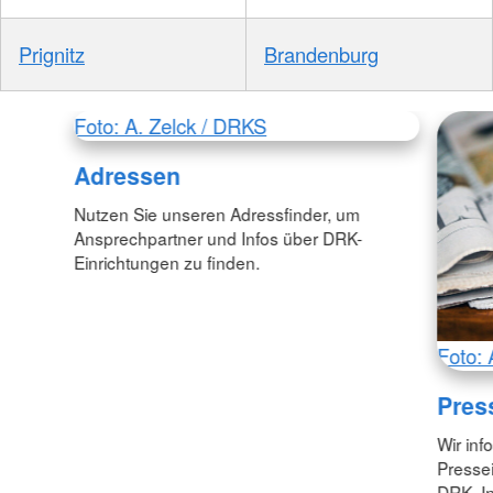
Prignitz
Brandenburg
Foto: A. Zelck / DRKS
Adressen
Nutzen Sie unseren Adressfinder, um
Ansprechpartner und Infos über DRK-
Einrichtungen zu finden.
Foto: 
Pres
Wir inf
Pressei
DRK. In