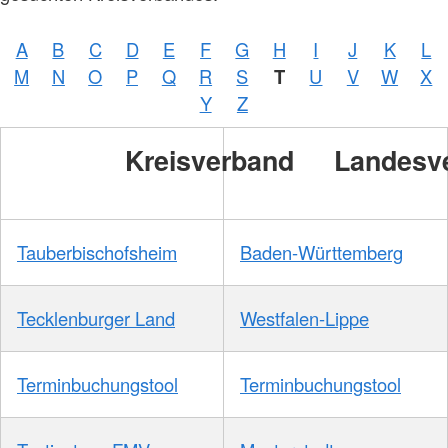
A
B
C
D
E
F
G
H
I
J
K
L
M
N
O
P
Q
R
S
T
U
V
W
X
Y
Z
Kreisverband
Landesv
Tauberbischofsheim
Baden-Württemberg
Tecklenburger Land
Westfalen-Lippe
Terminbuchungstool
Terminbuchungstool