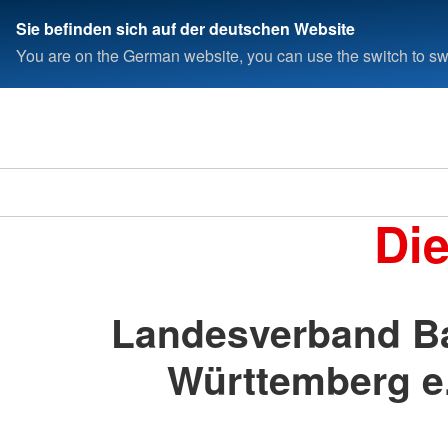
Sie befinden sich auf der deutschen Website
You are on the German website, you can use the switch to swi
Di
Landesverband B
Württemberg e