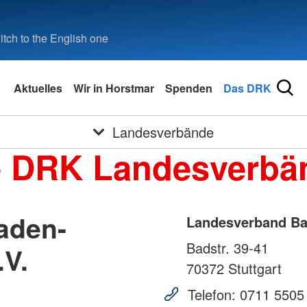
tch to the English one
Aktuelles
Wir in Horstmar
Spenden
Das DRK
Landesverbände
e DRK Landesverbä
aden-
Landesverband Ba
Badstr. 39-41
.V.
70372
Stuttgart
Telefon:
0711 5505