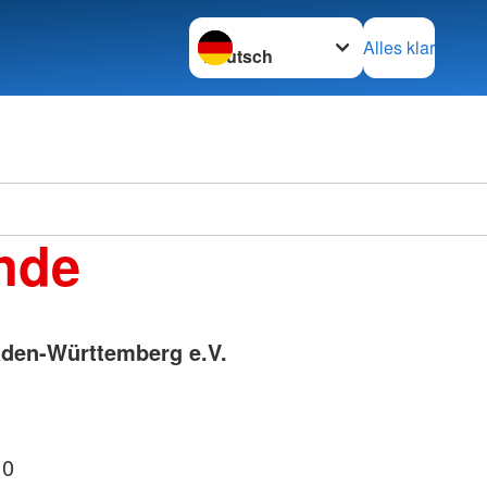
Sprache wechseln zu
Alles klar
Ortsve
nde
Horstm
den-Württemberg e.V.
 0