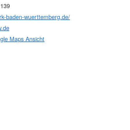
 139
drk-baden-wuerttemberg.de/
w.de
ogle Maps Ansicht