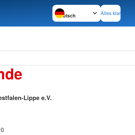
Sprache wechseln zu
Alles klar
Ortsve
nde
Horstm
tfalen-Lippe e.V.
 0