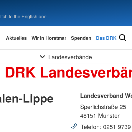
tch to the English one
Aktuelles
Wir in Horstmar
Spenden
Das DRK
Landesverbände
e DRK Landesverbä
len-Lippe
Landesverband Wes
Sperlichstraße 25
48151
Münster
Telefon:
0251 9739