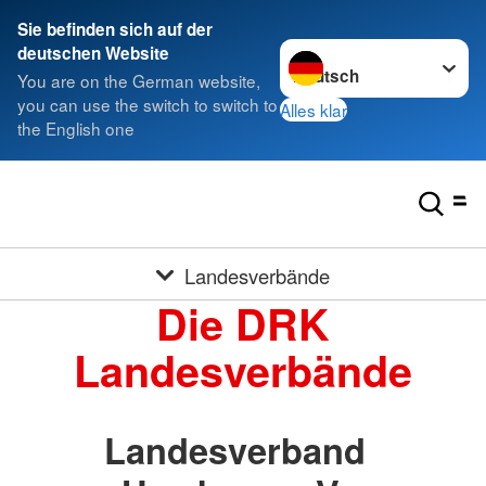
Sie befinden sich auf der
Sprache wechseln zu
deutschen Website
You are on the German website,
you can use the switch to switch to
Alles klar
the English one
Landesverbände
Die DRK
Landesverbände
Landesverband