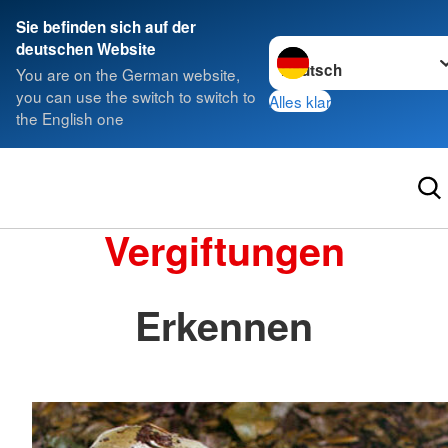
Sie befinden sich auf der
Sprache wechseln zu
deutschen Website
You are on the German website,
you can use the switch to switch to
Alles klar
the English one
Vergiftungen
Erkennen