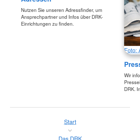
Nutzen Sie unseren Adressfinder, um
Ansprechpartner und Infos über DRK-
Einrichtungen zu finden.
Foto: 
Pres
Wir inf
Pressei
DRK. In
Start
Das DRK