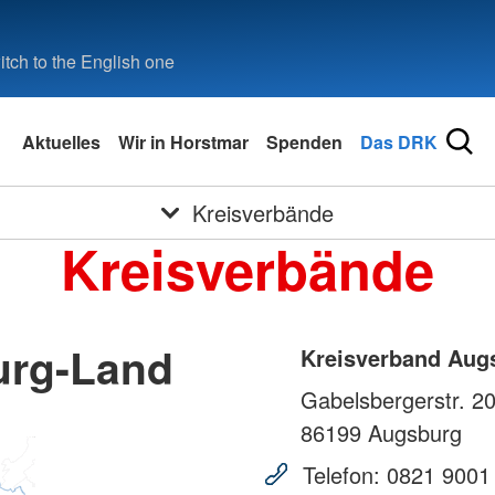
tch to the English one
Aktuelles
Wir in Horstmar
Spenden
Das DRK
Kreisverbände
Kreisverbände
urg-Land
Kreisverband Aug
Gabelsbergerstr. 2
86199
Augsburg
Telefon:
0821 9001