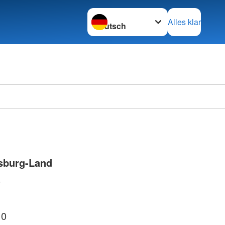
Sprache wechseln zu
Alles klar
Ortsve
Horstm
sburg-Land
0
 0