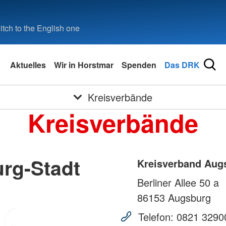
tch to the English one
Aktuelles
Wir in Horstmar
Spenden
Das DRK
Kreisverbände
Kreisverbände
rg-Stadt
Kreisverband Aug
Berliner Allee 50 a
86153
Augsburg
Telefon:
0821 3290