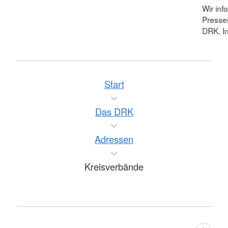
Wir inf
Pressei
DRK. In
Start
Das DRK
Adressen
Kreisverbände