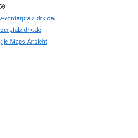
59
v-vorderpfalz.drk.de/
derpfalz.drk.de
ogle Maps Ansicht