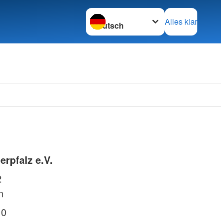
Sprache wechseln zu
Alles klar
Ortsve
Horstm
rpfalz e.V.
2
n
 0