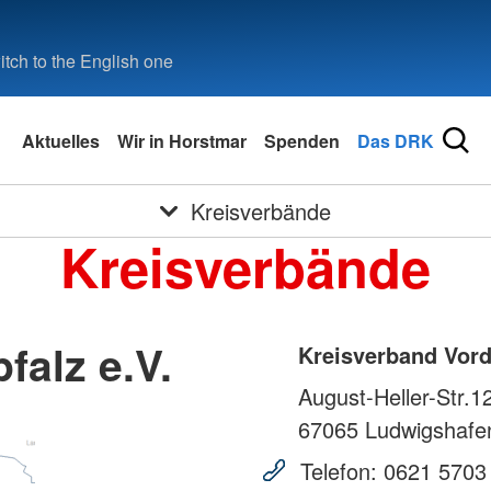
tch to the English one
Aktuelles
Wir in Horstmar
Spenden
Das DRK
Kreisverbände
Kreisverbände
falz e.V.
Kreisverband Vorde
August-Heller-Str.1
67065
Ludwigshafe
Telefon:
0621 5703