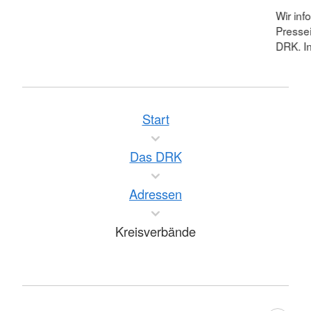
Wir inf
Pressei
DRK. In
Start
Das DRK
Adressen
Kreisverbände