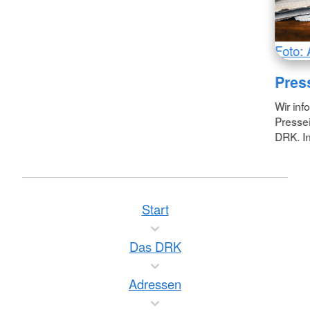
Foto: 
Pres
Wir inf
Pressei
DRK. In
Start
Das DRK
Adressen