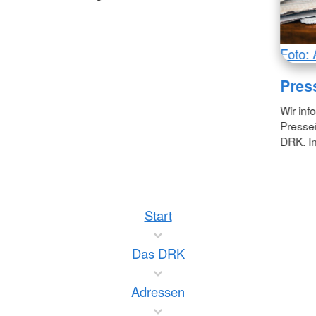
Foto: 
Pres
Wir inf
Pressei
DRK. In
Start
Das DRK
Adressen