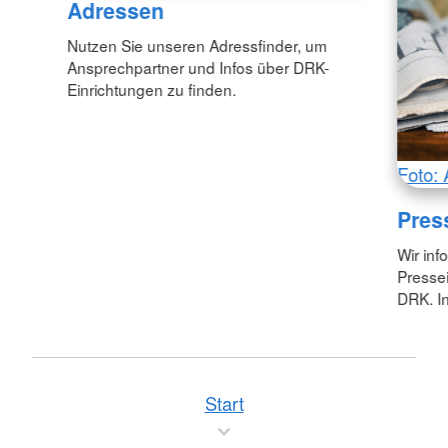
Adressen
Nutzen Sie unseren Adressfinder, um
Ansprechpartner und Infos über DRK-
Einrichtungen zu finden.
Foto: 
Pres
Wir inf
Pressei
DRK. In
Start