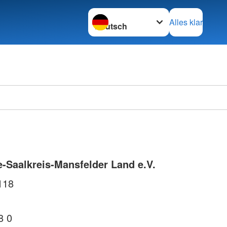
Sprache wechseln zu
Alles klar
Ortsve
Horstm
e-Saalkreis-Mansfelder Land e.V.
118
8 0