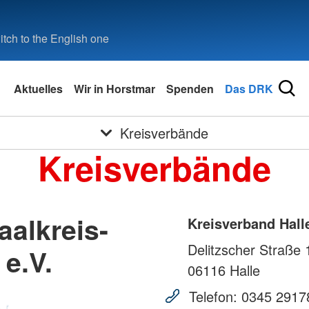
tch to the English one
Aktuelles
Wir in Horstmar
Spenden
Das DRK
Kreisverbände
Kreisverbände
aalkreis-
Kreisverband Hall
Delitzscher Straße 
e.V.
06116
Halle
Telefon:
0345 2917