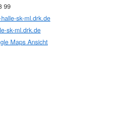
8 99
-halle-sk-ml.drk.de
le-sk-ml.drk.de
ogle Maps Ansicht