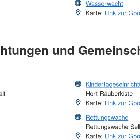
Wasserwacht
Karte:
Link zur Go
chtungen und Gemeinsc
Kindertageseinrich
lt
Hort Räuberkiste
Karte:
Link zur Go
Rettungswache
Rettungswache Sel
Karte:
Link zur Go