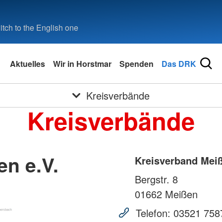
tch to the English one
Aktuelles
Wir in Horstmar
Spenden
Das DRK
Kreisverbände
Kreisverbände
n e.V.
Kreisverband Meiß
Bergstr. 8
01662
Meißen
Telefon:
03521 758