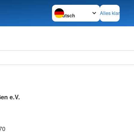
Sprache wechseln zu
Alles klar
Ortsve
Horstm
en e.V.
70