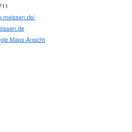
711
k-meissen.de/
eissen.de
ogle Maps Ansicht