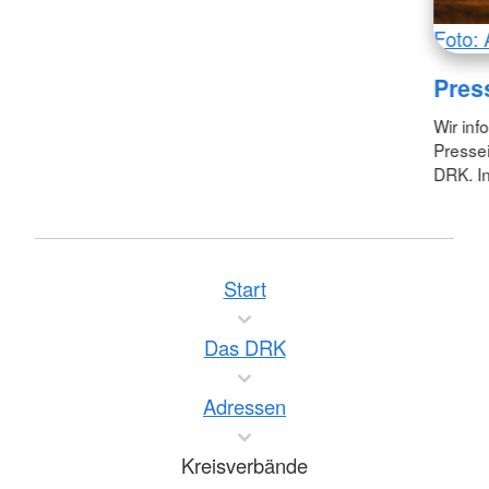
Foto: 
Pres
Wir inf
Pressei
DRK. In
Start
Das DRK
Adressen
Kreisverbände