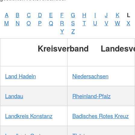
A
B
C
D
E
F
G
H
I
J
K
L
M
N
O
P
Q
R
S
T
U
V
W
X
Y
Z
Kreisverband
Landesv
Land Hadeln
Niedersachsen
Landau
Rheinland-Pfalz
Landkreis Konstanz
Badisches Rotes Kreuz