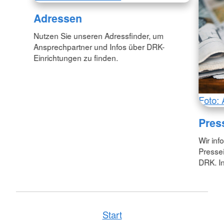
Adressen
Nutzen Sie unseren Adressfinder, um
Ansprechpartner und Infos über DRK-
Einrichtungen zu finden.
Foto: 
Pres
Wir inf
Pressei
DRK. In
Start