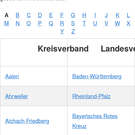
A
B
C
D
E
F
G
H
I
J
K
L
M
N
O
P
Q
R
S
T
U
V
W
X
Y
Z
Kreisverband
Landesv
Aalen
Baden-Württemberg
Ahrweiler
Rheinland-Pfalz
Bayerisches Rotes
Aichach-Friedberg
Kreuz