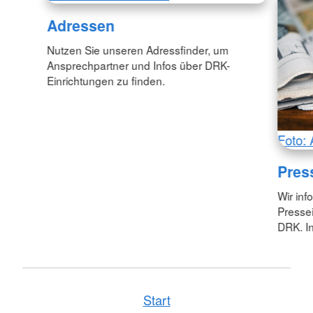
Adressen
Nutzen Sie unseren Adressfinder, um
Ansprechpartner und Infos über DRK-
Einrichtungen zu finden.
Foto: 
Pres
Wir inf
Pressei
DRK. In
Start