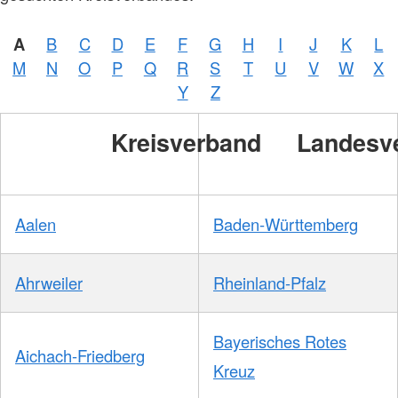
A
B
C
D
E
F
G
H
I
J
K
L
M
N
O
P
Q
R
S
T
U
V
W
X
Y
Z
Kreisverband
Landesv
Aalen
Baden-Württemberg
Ahrweiler
Rheinland-Pfalz
Bayerisches Rotes
Aichach-Friedberg
Kreuz