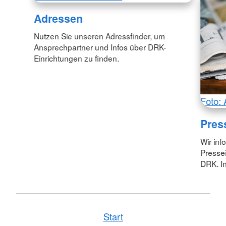
Adressen
Nutzen Sie unseren Adressfinder, um
Ansprechpartner und Infos über DRK-
Einrichtungen zu finden.
Foto: 
Pres
Wir inf
Pressei
DRK. In
Start