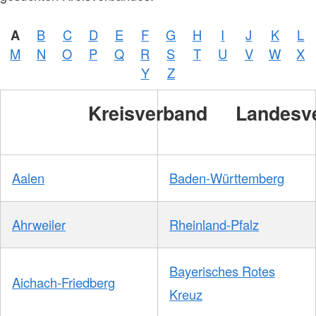
A
B
C
D
E
F
G
H
I
J
K
L
M
N
O
P
Q
R
S
T
U
V
W
X
Y
Z
Kreisverband
Landesv
Aalen
Baden-Württemberg
Ahrweiler
Rheinland-Pfalz
Bayerisches Rotes
Aichach-Friedberg
Kreuz