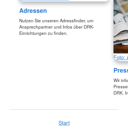
Adressen
Nutzen Sie unseren Adressfinder, um
Ansprechpartner und Infos über DRK-
Einrichtungen zu finden.
Foto: 
Pres
Wir inf
Pressei
DRK. In
Start