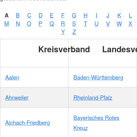
A
B
C
D
E
F
G
H
I
J
K
L
M
N
O
P
Q
R
S
T
U
V
W
X
Y
Z
Kreisverband
Landesv
Aalen
Baden-Württemberg
Ahrweiler
Rheinland-Pfalz
Bayerisches Rotes
Aichach-Friedberg
Kreuz