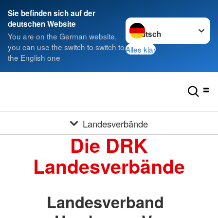
Sie befinden sich auf der
Sprache wechseln zu
deutschen Website
You are on the German website,
you can use the switch to switch to
Alles klar
the English one
Landesverbände
Die DRK
Landesverbände
Landesverband