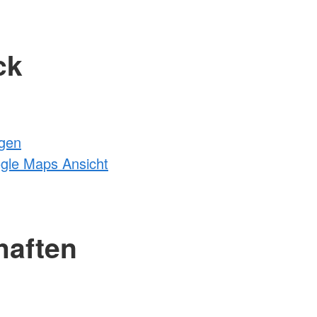
ck
ngen
ogle Maps Ansicht
haften