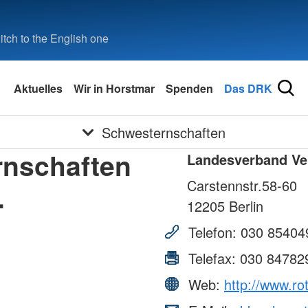
tch to the English one
Aktuelles
Wir in Horstmar
Spenden
Das DRK
Schwesternschaften
rnschaften
Landesverband Ve
Carstennstr.58-60
.
12205
Berlin
Telefon:
030 85404
Telefax:
030 84782
Web:
http://www.r