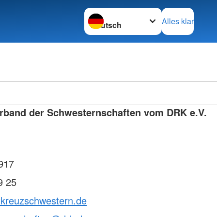
Sprache wechseln zu
Alles klar
Ortsve
rband der Schwesternschaften vom DRK e.V.
Horstm
917
9 25
otkreuzschwestern.de