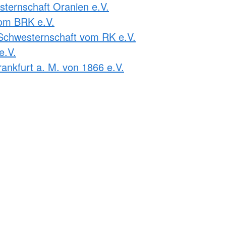
ternschaft Oranien e.V.
om BRK e.V.
Schwesternschaft vom RK e.V.
e.V.
ankfurt a. M. von 1866 e.V.