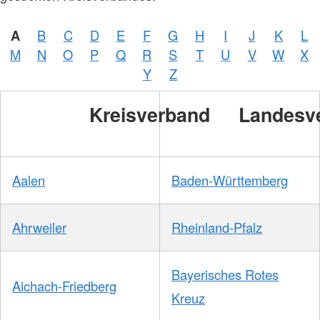
A
B
C
D
E
F
G
H
I
J
K
L
M
N
O
P
Q
R
S
T
U
V
W
X
Y
Z
Kreisverband
Landesv
Aalen
Baden-Württemberg
Ahrweiler
Rheinland-Pfalz
Bayerisches Rotes
Aichach-Friedberg
Kreuz