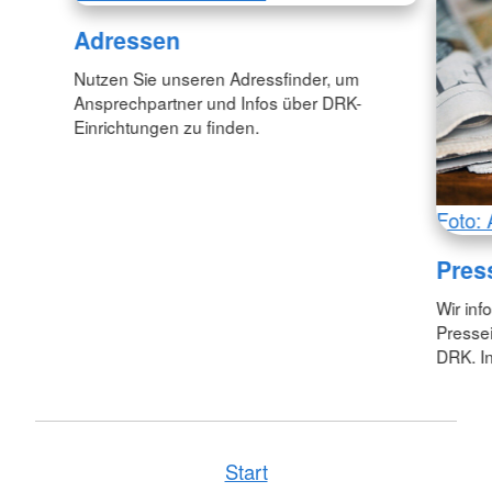
Adressen
Nutzen Sie unseren Adressfinder, um
Ansprechpartner und Infos über DRK-
Einrichtungen zu finden.
Foto: 
Pres
Wir inf
Pressei
DRK. In
Start