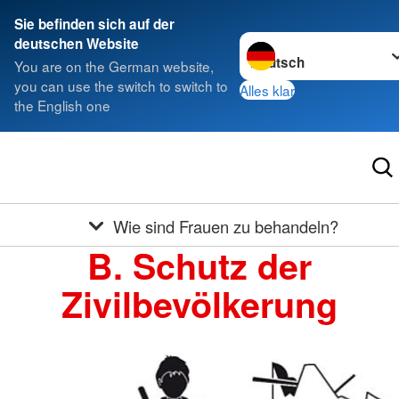
Sie befinden sich auf der
Sprache wechseln zu
deutschen Website
You are on the German website,
you can use the switch to switch to
Alles klar
the English one
Wie sind Frauen zu behandeln?
B. Schutz der
Zivilbevölkerung