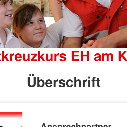
tkreuzkurs EH am K
Überschrift
Ansprechpartner