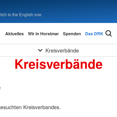
tch to the English one
Aktuelles
Wir in Horstmar
Spenden
Das DRK
Kreisverbände
Kreisverbände
e
gesuchten Kreisverbandes.