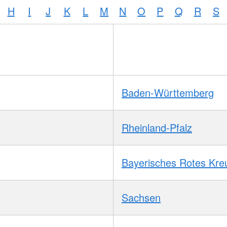
H
I
J
K
L
M
N
O
P
Q
R
S
Baden-Württemberg
Rheinland-Pfalz
Bayerisches Rotes Kre
Sachsen