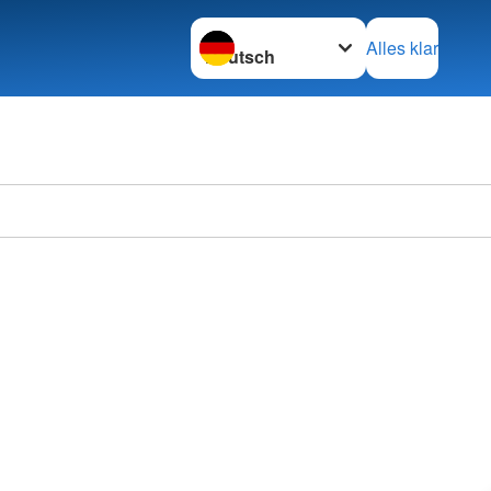
Sprache wechseln zu
Alles klar
Ortsve
Horstm