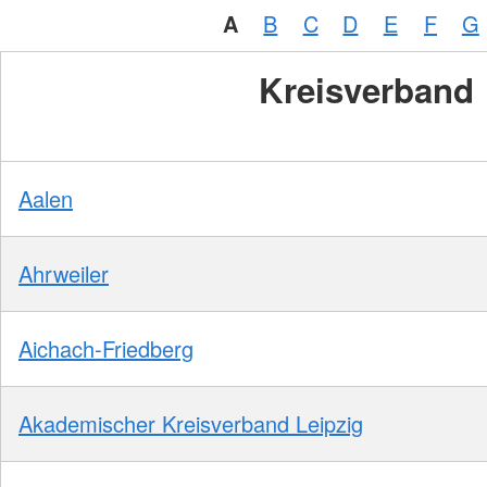
A
B
C
D
E
F
G
Kreisverband
Aalen
Ahrweiler
Aichach-Friedberg
Akademischer Kreisverband Leipzig