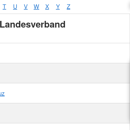
T
U
V
W
X
Y
Z
Landesverband
uz